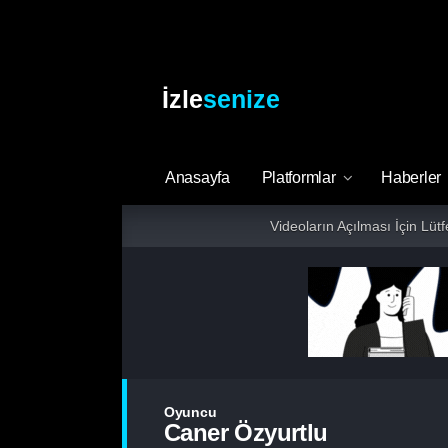
İzle
senize
Anasayfa
Platformlar
Haberler
Videoların Açılması İçin Lüt
Oyuncu
Caner Özyurtlu