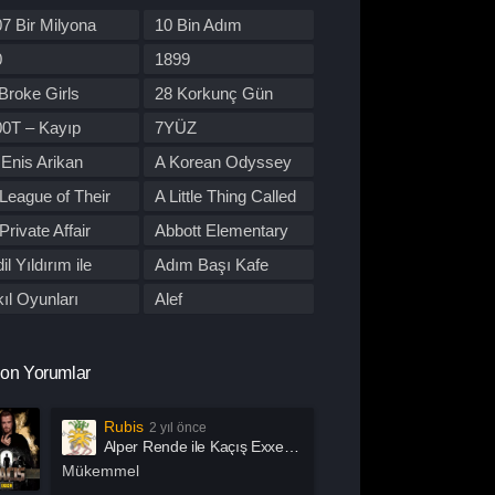
re Dizileri
Kore Yapımı
7 Bir Milyona
10 Bin Adım
orku
Macera
den Yol
0
1899
üzik
Müzikal
Broke Girls
28 Korkunç Gün
tflix
Otomobil
00T – Kayıp
7YÜZ
lisiye
Prime Video
tobüs
Enis Arikan
A Korean Odyssey
rogram
Reality
League of Their
A Little Thing Called
omantik
Savaş
wn
First Love
Private Affair
Abbott Elementary
por
Stand Up
il Yıldırım ile
Adım Başı Kafe
uç
Tabii
utu
ıl Oyunları
Alef
alk Show
TOD
l Of Us Are Dead
All or Nothing:
 Dizileri İzle
Western
Manchester City
lma
Alper Rende ile
on Yorumlar
arışma
Yaşam
Kaçış
merican Horror
American Odyssey
Rubis
2 yıl önce
ory
ndropoz
Arabeskin Aşık
Alper Rende ile Kaçış Exxen 2. Sezon 1. Bölüm İzle
Kadınları
ayış
Arcane
Mükemmel