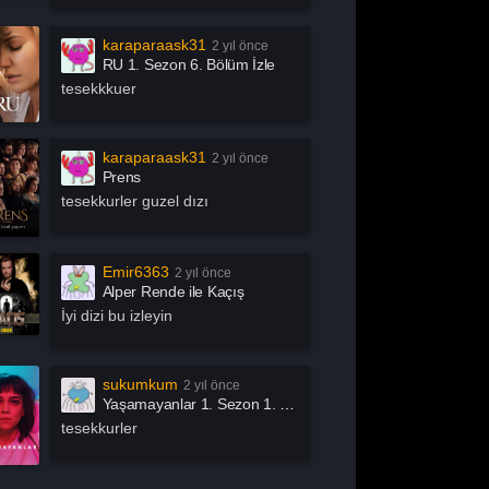
chive 81
Arjen
rrow
Asla Vazgeçme
karaparaask31
2 yıl önce
RU 1. Sezon 6. Bölüm İzle
slında Özgürsün
Astrolojik Şifreler
tesekkkuer
atürk
Atatürk 1881 – 1919
ak İşleri
Az Önce Babamı
karaparaask31
2 yıl önce
Öldürdüm
Prens
ık Mikrofon
Aşk 101
tesekkurler guzel dızı
şk Adası
Aşk Kumardır
aby
Baby Fever
Emir6363
2 yıl önce
llers
Bang Bang Baby
Alper Rende ile Kaçış
en Bu Boşluğu
Ben Gri
İyi dizi bu izleyin
sıl?
tter Call Saul
Big Mouth
ig Sky
Bir Yeraltı Sit-com’u
sukumkum
2 yıl önce
Yaşamayanlar 1. Sezon 1. Bölüm İzle
izden Olur Mu?
Bizi Ayıran Çizgi
tesekkurler
ack Mirror
Bonkis
oom by İbrahim
Bosch