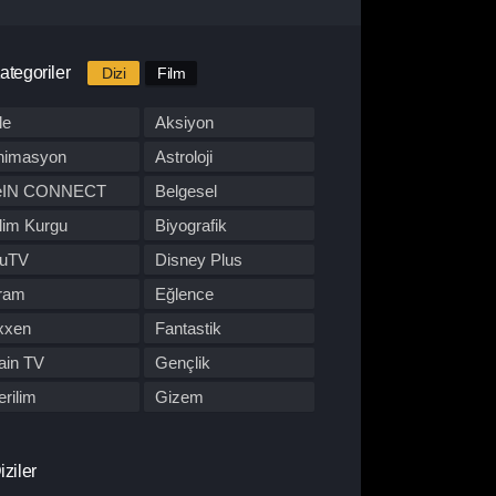
ategoriler
Dizi
Film
le
Aksiyon
nimasyon
Astroloji
eIN CONNECT
Belgesel
lim Kurgu
Biyografik
luTV
Disney Plus
ram
Eğlence
xxen
Fantastik
ain TV
Gençlik
rilim
Gizem
BO Max
Hulu
pon Dizisi
Komedi
iziler