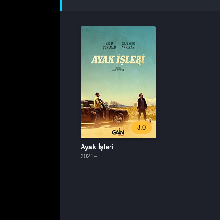
8.0
Ayak İşleri
2021–