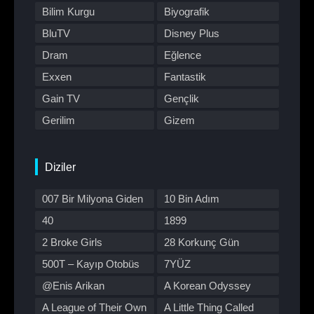
Bilim Kurgu
Biyografik
BluTV
Disney Plus
Dram
Eğlence
Exxen
Fantastik
Gain TV
Gençlik
Gerilim
Gizem
HBO Max
Hulu
Japon Dizisi
Komedi
Diziler
Kore Dizileri
Kore Yapımı
007 Bir Milyona Giden
10 Bin Adım
Korku
Macera
Yol
40
1899
Müzik
Müzikal
2 Broke Girls
28 Korkunç Gün
Netflix
Otomobil
500T – Kayıp Otobüs
7YÜZ
Polisiye
Prime Video
@Enis Arikan
A Korean Odyssey
Program
Reality
A League of Their Own
A Little Thing Called