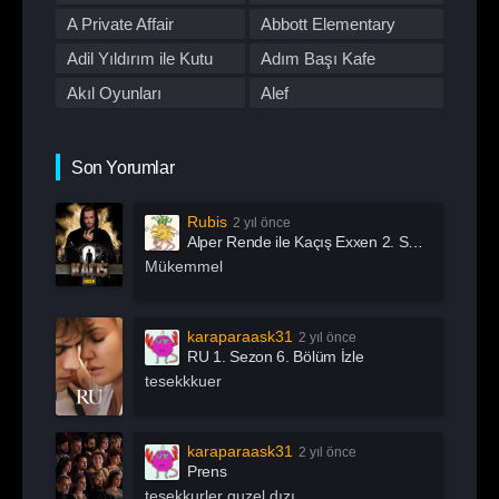
Romantik
Savaş
First Love
A Private Affair
Abbott Elementary
Spor
Stand Up
Adil Yıldırım ile Kutu
Adım Başı Kafe
Suç
Tabii
Akıl Oyunları
Alef
Talk Show
TOD
All Of Us Are Dead
All or Nothing:
TV Dizileri İzle
Western
Manchester City
Alma
Alper Rende ile Kaçış
Son Yorumlar
Yarışma
Yaşam
American Horror Story
American Odyssey
Rubis
2 yıl önce
Andropoz
Arabeskin Aşık
Alper Rende ile Kaçış Exxen 2. Sezon 1. Bölüm İzle
Kadınları
Arayış
Arcane
Mükemmel
Archive 81
Arjen
Arrow
Asla Vazgeçme
karaparaask31
2 yıl önce
RU 1. Sezon 6. Bölüm İzle
Aslında Özgürsün
Astrolojik Şifreler
tesekkkuer
Atatürk
Atatürk 1881 – 1919
Ayak İşleri
Az Önce Babamı
karaparaask31
2 yıl önce
Öldürdüm
Prens
Açık Mikrofon
Aşk 101
tesekkurler guzel dızı