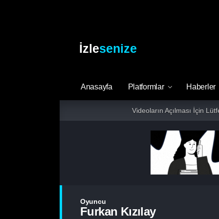
İzle
senize
Anasayfa
Platformlar
Haberler
Videoların Açılması İçin Lüt
Oyuncu
Furkan Kızılay