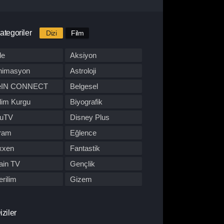
ategoriler
Dizi
Film
le
Aksiyon
nimasyon
Astroloji
eIN CONNECT
Belgesel
lim Kurgu
Biyografik
luTV
Disney Plus
ram
Eğlence
xxen
Fantastik
ain TV
Gençlik
rilim
Gizem
BO Max
Hulu
pon Dizisi
Komedi
iziler