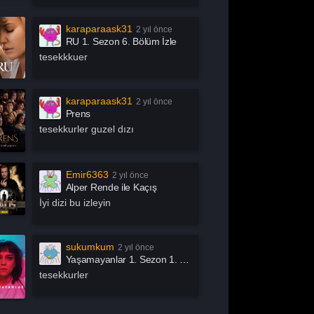
chive 81
Arjen
rrow
Asla Vazgeçme
karaparaask31
2 yıl önce
RU 1. Sezon 6. Bölüm İzle
slında Özgürsün
Astrolojik Şifreler
tesekkkuer
atürk
Atatürk 1881 – 1919
ak İşleri
Az Önce Babamı
karaparaask31
2 yıl önce
Öldürdüm
Prens
ık Mikrofon
Aşk 101
tesekkurler guzel dızı
şk Adası
Aşk Kumardır
aby
Baby Fever
Emir6363
2 yıl önce
llers
Bang Bang Baby
Alper Rende ile Kaçış
en Bu Boşluğu
Ben Gri
İyi dizi bu izleyin
sıl?
tter Call Saul
Big Mouth
ig Sky
Bir Yeraltı Sit-com’u
sukumkum
2 yıl önce
Yaşamayanlar 1. Sezon 1. Bölüm İzle
izden Olur Mu?
Bizi Ayıran Çizgi
tesekkurler
ack Mirror
Bonkis
oom by İbrahim
Bosch