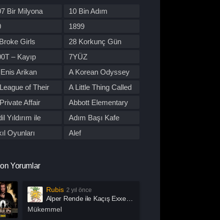
re Dizileri
Kore Yapımı
7 Bir Milyona
10 Bin Adım
orku
Macera
den Yol
0
1899
üzik
Müzikal
Broke Girls
28 Korkunç Gün
tflix
Otomobil
00T – Kayıp
7YÜZ
lisiye
Prime Video
tobüs
Enis Arikan
A Korean Odyssey
rogram
Reality
League of Their
A Little Thing Called
omantik
Savaş
wn
First Love
Private Affair
Abbott Elementary
por
Stand Up
il Yıldırım ile
Adım Başı Kafe
uç
Tabii
utu
ıl Oyunları
Alef
alk Show
TOD
l Of Us Are Dead
All or Nothing:
 Dizileri İzle
Western
Manchester City
lma
Alper Rende ile
on Yorumlar
arışma
Yaşam
Kaçış
merican Horror
American Odyssey
Rubis
2 yıl önce
ory
ndropoz
Arabeskin Aşık
Alper Rende ile Kaçış Exxen 2. Sezon 1. Bölüm İzle
Kadınları
ayış
Arcane
Mükemmel