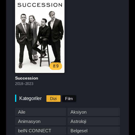
8.9
Succession
2018–2023
Kategoriler
Dizi
Film
Aile
Aksiyon
Animasyon
Astroloji
beIN CONNECT
Belgesel