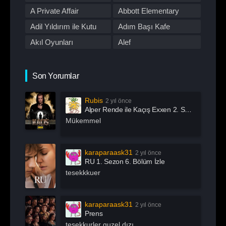
Romantik
Savaş
First Love
A Private Affair
Abbott Elementary
Spor
Stand Up
Adil Yıldırım ile Kutu
Adım Başı Kafe
Suç
Tabii
Akıl Oyunları
Alef
Talk Show
TOD
All Of Us Are Dead
All or Nothing:
TV Dizileri İzle
Western
Manchester City
Alma
Alper Rende ile Kaçış
Son Yorumlar
Yarışma
Yaşam
American Horror Story
American Odyssey
Rubis
2 yıl önce
Andropoz
Arabeskin Aşık
Alper Rende ile Kaçış Exxen 2. Sezon 1. Bölüm İzle
Kadınları
Arayış
Arcane
Mükemmel
Archive 81
Arjen
Arrow
Asla Vazgeçme
karaparaask31
2 yıl önce
RU 1. Sezon 6. Bölüm İzle
Aslında Özgürsün
Astrolojik Şifreler
tesekkkuer
Atatürk
Atatürk 1881 – 1919
Ayak İşleri
Az Önce Babamı
karaparaask31
2 yıl önce
Öldürdüm
Prens
Açık Mikrofon
Aşk 101
tesekkurler guzel dızı