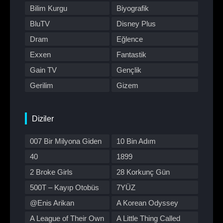
Bilim Kurgu
Biyografik
BluTV
Disney Plus
Dram
Eğlence
Exxen
Fantastik
Gain TV
Gençlik
Gerilim
Gizem
HBO Max
Hulu
Japon Dizisi
Komedi
Diziler
Kore Dizileri
Kore Yapımı
007 Bir Milyona Giden
10 Bin Adım
Korku
Macera
Yol
40
1899
Müzik
Müzikal
2 Broke Girls
28 Korkunç Gün
Netflix
Otomobil
500T – Kayıp Otobüs
7YÜZ
Polisiye
Prime Video
@Enis Arikan
A Korean Odyssey
Program
Reality
A League of Their Own
A Little Thing Called