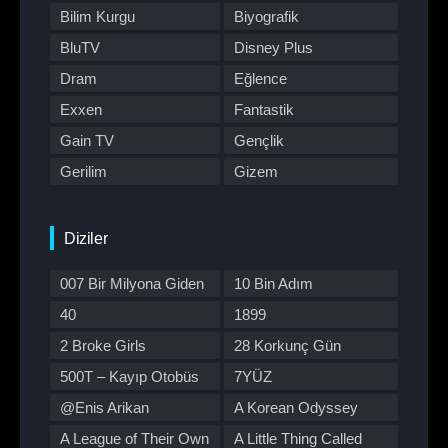
Bilim Kurgu
Biyografik
BluTV
Disney Plus
Dram
Eğlence
Exxen
Fantastik
Gain TV
Gençlik
Gerilim
Gizem
HBO Max
Hulu
Japon Dizisi
Komedi
Diziler
Kore Dizileri
Kore Yapımı
007 Bir Milyona Giden
10 Bin Adım
Korku
Macera
Yol
40
1899
Müzik
Müzikal
2 Broke Girls
28 Korkunç Gün
Netflix
Otomobil
500T – Kayıp Otobüs
7YÜZ
Polisiye
Prime Video
@Enis Arikan
A Korean Odyssey
Program
Reality
A League of Their Own
A Little Thing Called