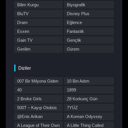
Bilim Kurgu
Biyografik
BluTV
Disney Plus
Dram
Eğlence
Exxen
Fantastik
Gain TV
Gençlik
Gerilim
Gizem
HBO Max
Hulu
Japon Dizisi
Komedi
Diziler
Kore Dizileri
Kore Yapımı
007 Bir Milyona Giden
10 Bin Adım
Korku
Macera
Yol
40
1899
Müzik
Müzikal
2 Broke Girls
28 Korkunç Gün
Netflix
Otomobil
500T – Kayıp Otobüs
7YÜZ
Polisiye
Prime Video
@Enis Arikan
A Korean Odyssey
Program
Reality
A League of Their Own
A Little Thing Called