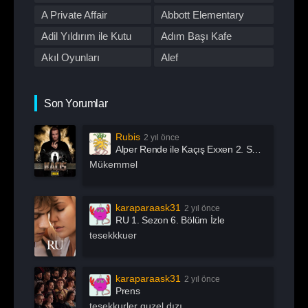
Romantik
Savaş
First Love
A Private Affair
Abbott Elementary
Spor
Stand Up
Adil Yıldırım ile Kutu
Adım Başı Kafe
Suç
Tabii
Akıl Oyunları
Alef
Talk Show
TOD
All Of Us Are Dead
All or Nothing:
TV Dizileri İzle
Western
Manchester City
Alma
Alper Rende ile Kaçış
Son Yorumlar
Yarışma
Yaşam
American Horror Story
American Odyssey
Rubis
2 yıl önce
Andropoz
Arabeskin Aşık
Alper Rende ile Kaçış Exxen 2. Sezon 1. Bölüm İzle
Kadınları
Arayış
Arcane
Mükemmel
Archive 81
Arjen
Arrow
Asla Vazgeçme
karaparaask31
2 yıl önce
RU 1. Sezon 6. Bölüm İzle
Aslında Özgürsün
Astrolojik Şifreler
tesekkkuer
Atatürk
Atatürk 1881 – 1919
Ayak İşleri
Az Önce Babamı
karaparaask31
2 yıl önce
Öldürdüm
Prens
Açık Mikrofon
Aşk 101
tesekkurler guzel dızı