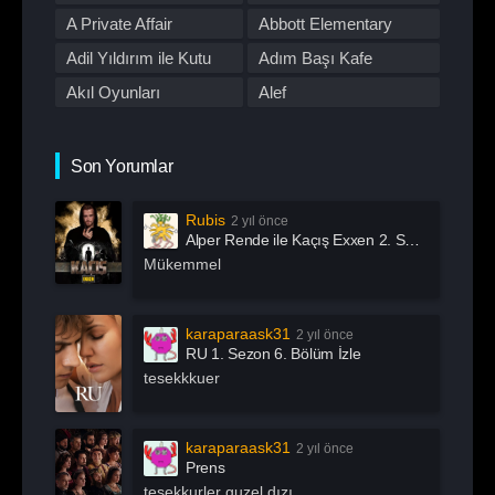
Romantik
Savaş
First Love
A Private Affair
Abbott Elementary
Spor
Stand Up
Adil Yıldırım ile Kutu
Adım Başı Kafe
Suç
Tabii
Akıl Oyunları
Alef
Talk Show
TOD
All Of Us Are Dead
All or Nothing:
TV Dizileri İzle
Western
Manchester City
Alma
Alper Rende ile Kaçış
Son Yorumlar
Yarışma
Yaşam
American Horror Story
American Odyssey
Rubis
2 yıl önce
Andropoz
Arabeskin Aşık
Alper Rende ile Kaçış Exxen 2. Sezon 1. Bölüm İzle
Kadınları
Arayış
Arcane
Mükemmel
Archive 81
Arjen
Arrow
Asla Vazgeçme
karaparaask31
2 yıl önce
RU 1. Sezon 6. Bölüm İzle
Aslında Özgürsün
Astrolojik Şifreler
tesekkkuer
Atatürk
Atatürk 1881 – 1919
Ayak İşleri
Az Önce Babamı
karaparaask31
2 yıl önce
Öldürdüm
Prens
Açık Mikrofon
Aşk 101
tesekkurler guzel dızı