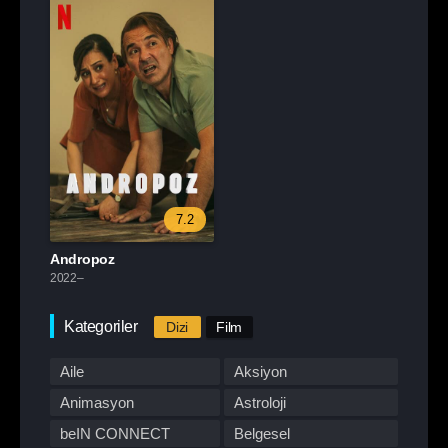
7.2
Andropoz
2022–
Kategoriler
Dizi
Film
Aile
Aksiyon
Animasyon
Astroloji
beIN CONNECT
Belgesel