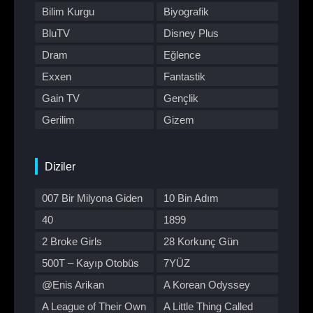
Bilim Kurgu
Biyografik
BluTV
Disney Plus
Dram
Eğlence
Exxen
Fantastik
Gain TV
Gençlik
Gerilim
Gizem
HBO Max
Hulu
Japon Dizisi
Komedi
Diziler
Kore Dizileri
Kore Yapımı
007 Bir Milyona Giden
10 Bin Adım
Korku
Macera
Yol
40
1899
Müzik
Müzikal
2 Broke Girls
28 Korkunç Gün
Netflix
Otomobil
500T – Kayıp Otobüs
7YÜZ
Polisiye
Prime Video
@Enis Arikan
A Korean Odyssey
Program
Reality
A League of Their Own
A Little Thing Called