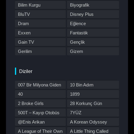
Bilim Kurgu
Biyografik
BluTV
Disney Plus
Dram
Eğlence
Exxen
Fantastik
Gain TV
Gençlik
Gerilim
Gizem
HBO Max
Hulu
Japon Dizisi
Komedi
Diziler
Kore Dizileri
Kore Yapımı
007 Bir Milyona Giden
10 Bin Adım
Korku
Macera
Yol
40
1899
Müzik
Müzikal
2 Broke Girls
28 Korkunç Gün
Netflix
Otomobil
500T – Kayıp Otobüs
7YÜZ
Polisiye
Prime Video
@Enis Arikan
A Korean Odyssey
Program
Reality
A League of Their Own
A Little Thing Called