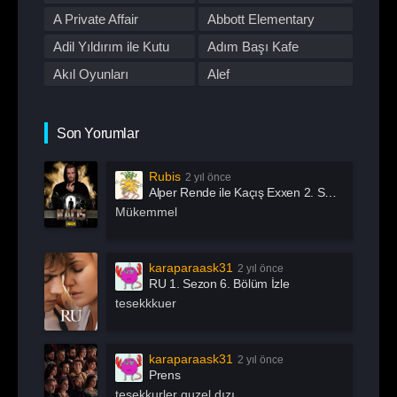
Romantik
Savaş
First Love
A Private Affair
Abbott Elementary
Spor
Stand Up
Adil Yıldırım ile Kutu
Adım Başı Kafe
Suç
Tabii
Akıl Oyunları
Alef
Talk Show
TOD
All Of Us Are Dead
All or Nothing:
TV Dizileri İzle
Western
Manchester City
Alma
Alper Rende ile Kaçış
Son Yorumlar
Yarışma
Yaşam
American Horror Story
American Odyssey
Rubis
2 yıl önce
Andropoz
Arabeskin Aşık
Alper Rende ile Kaçış Exxen 2. Sezon 1. Bölüm İzle
Kadınları
Arayış
Arcane
Mükemmel
Archive 81
Arjen
Arrow
Asla Vazgeçme
karaparaask31
2 yıl önce
RU 1. Sezon 6. Bölüm İzle
Aslında Özgürsün
Astrolojik Şifreler
tesekkkuer
Atatürk
Atatürk 1881 – 1919
Ayak İşleri
Az Önce Babamı
karaparaask31
2 yıl önce
Öldürdüm
Prens
Açık Mikrofon
Aşk 101
tesekkurler guzel dızı