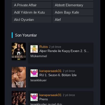
Romantik
Savaş
First Love
A Private Affair
Abbott Elementary
Spor
Stand Up
Adil Yıldırım ile Kutu
Adım Başı Kafe
Suç
Tabii
Akıl Oyunları
Alef
Talk Show
TOD
All Of Us Are Dead
All or Nothing:
TV Dizileri İzle
Western
Manchester City
Alma
Alper Rende ile Kaçış
Son Yorumlar
Yarışma
Yaşam
American Horror Story
American Odyssey
Rubis
2 yıl önce
Andropoz
Arabeskin Aşık
Alper Rende ile Kaçış Exxen 2. Sezon 1. Bölüm İzle
Kadınları
Arayış
Arcane
Mükemmel
Archive 81
Arjen
Arrow
Asla Vazgeçme
karaparaask31
2 yıl önce
RU 1. Sezon 6. Bölüm İzle
Aslında Özgürsün
Astrolojik Şifreler
tesekkkuer
Atatürk
Atatürk 1881 – 1919
Ayak İşleri
Az Önce Babamı
karaparaask31
2 yıl önce
Öldürdüm
Prens
Açık Mikrofon
Aşk 101
tesekkurler guzel dızı