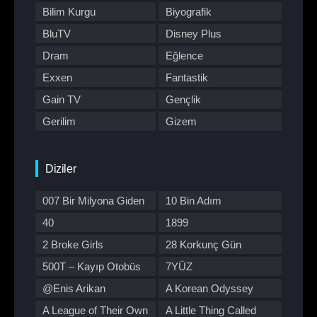
Bilim Kurgu
Biyografik
BluTV
Disney Plus
Dram
Eğlence
Exxen
Fantastik
Gain TV
Gençlik
Gerilim
Gizem
HBO Max
Hulu
Japon Dizisi
Komedi
Diziler
Kore Dizileri
Kore Yapımı
007 Bir Milyona Giden
10 Bin Adım
Korku
Macera
Yol
40
1899
Müzik
Müzikal
2 Broke Girls
28 Korkunç Gün
Netflix
Otomobil
500T – Kayıp Otobüs
7YÜZ
Polisiye
Prime Video
@Enis Arikan
A Korean Odyssey
Program
Reality
A League of Their Own
A Little Thing Called