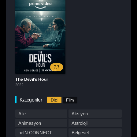
7.7
The Devil’s Hour
2022–
Kategoriler
Dizi
Film
Aile
Aksiyon
Animasyon
Astroloji
beIN CONNECT
Belgesel