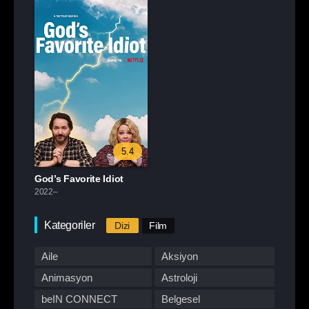
5.4
God’s Favorite Idiot
2022–
Kategoriler
Dizi
Film
Aile
Aksiyon
Animasyon
Astroloji
beIN CONNECT
Belgesel