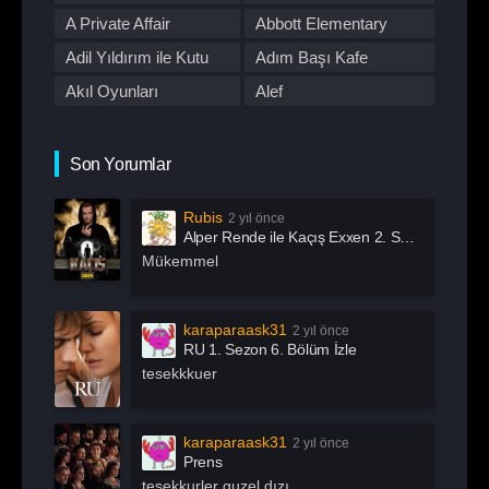
Romantik
Savaş
First Love
A Private Affair
Abbott Elementary
Spor
Stand Up
Adil Yıldırım ile Kutu
Adım Başı Kafe
Suç
Tabii
Akıl Oyunları
Alef
Talk Show
TOD
All Of Us Are Dead
All or Nothing:
TV Dizileri İzle
Western
Manchester City
Alma
Alper Rende ile Kaçış
Son Yorumlar
Yarışma
Yaşam
American Horror Story
American Odyssey
Rubis
2 yıl önce
Andropoz
Arabeskin Aşık
Alper Rende ile Kaçış Exxen 2. Sezon 1. Bölüm İzle
Kadınları
Arayış
Arcane
Mükemmel
Archive 81
Arjen
Arrow
Asla Vazgeçme
karaparaask31
2 yıl önce
RU 1. Sezon 6. Bölüm İzle
Aslında Özgürsün
Astrolojik Şifreler
tesekkkuer
Atatürk
Atatürk 1881 – 1919
Ayak İşleri
Az Önce Babamı
karaparaask31
2 yıl önce
Öldürdüm
Prens
Açık Mikrofon
Aşk 101
tesekkurler guzel dızı