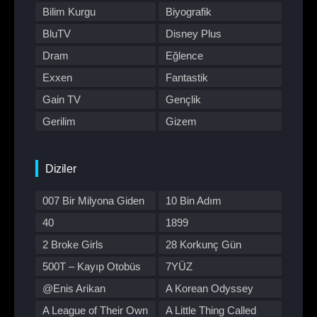
Bilim Kurgu
Biyografik
BluTV
Disney Plus
Dram
Eğlence
Exxen
Fantastik
Gain TV
Gençlik
Gerilim
Gizem
HBO Max
Hulu
Japon Dizisi
Komedi
Diziler
Kore Dizileri
Kore Yapımı
007 Bir Milyona Giden
10 Bin Adım
Korku
Macera
Yol
40
1899
Müzik
Müzikal
2 Broke Girls
28 Korkunç Gün
Netflix
Otomobil
500T – Kayıp Otobüs
7YÜZ
Polisiye
Prime Video
@Enis Arikan
A Korean Odyssey
Program
Reality
A League of Their Own
A Little Thing Called