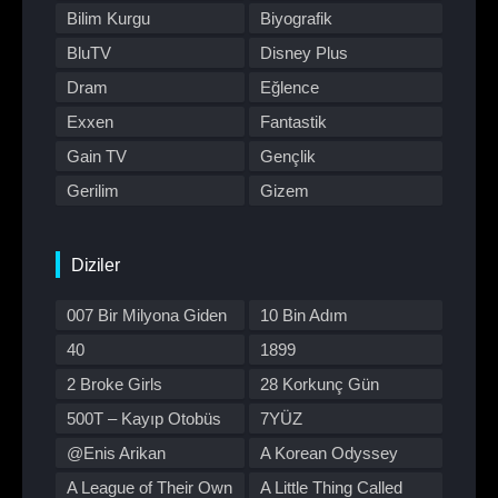
Bilim Kurgu
Biyografik
BluTV
Disney Plus
Dram
Eğlence
Exxen
Fantastik
Gain TV
Gençlik
Gerilim
Gizem
HBO Max
Hulu
Japon Dizisi
Komedi
Diziler
Kore Dizileri
Kore Yapımı
007 Bir Milyona Giden
10 Bin Adım
Korku
Macera
Yol
40
1899
Müzik
Müzikal
2 Broke Girls
28 Korkunç Gün
Netflix
Otomobil
500T – Kayıp Otobüs
7YÜZ
Polisiye
Prime Video
@Enis Arikan
A Korean Odyssey
Program
Reality
A League of Their Own
A Little Thing Called