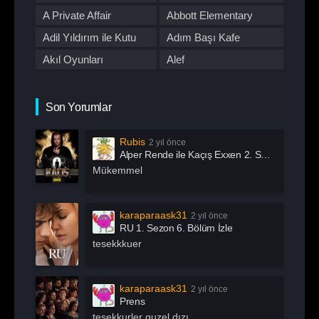
Romantik
Savaş
First Love
A Private Affair
Abbott Elementary
Spor
Stand Up
Adil Yıldırım ile Kutu
Adım Başı Kafe
Suç
Tabii
Akıl Oyunları
Alef
Talk Show
TOD
All Of Us Are Dead
All or Nothing:
TV Dizileri İzle
Western
Manchester City
Alma
Alper Rende ile Kaçış
Son Yorumlar
Yarışma
Yaşam
American Horror Story
American Odyssey
Rubis
2 yıl önce
Andropoz
Arabeskin Aşık
Alper Rende ile Kaçış Exxen 2. Sezon 1. Bölüm İzle
Kadınları
Arayış
Arcane
Mükemmel
Archive 81
Arjen
Arrow
Asla Vazgeçme
karaparaask31
2 yıl önce
RU 1. Sezon 6. Bölüm İzle
Aslında Özgürsün
Astrolojik Şifreler
tesekkkuer
Atatürk
Atatürk 1881 – 1919
Ayak İşleri
Az Önce Babamı
karaparaask31
2 yıl önce
Öldürdüm
Prens
Açık Mikrofon
Aşk 101
tesekkurler guzel dızı