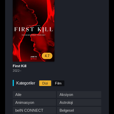
4.7
First Kill
2022–
Kategoriler
Dizi
Film
Aile
Aksiyon
Animasyon
Astroloji
beIN CONNECT
Belgesel