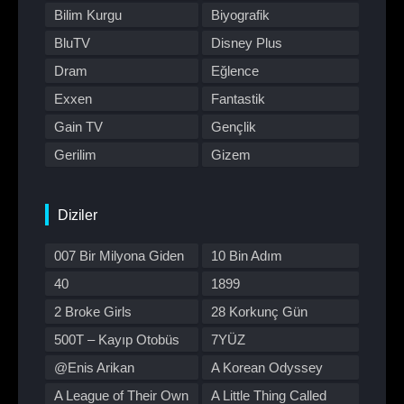
Bilim Kurgu
Biyografik
BluTV
Disney Plus
Dram
Eğlence
Exxen
Fantastik
Gain TV
Gençlik
Gerilim
Gizem
HBO Max
Hulu
Japon Dizisi
Komedi
Diziler
Kore Dizileri
Kore Yapımı
007 Bir Milyona Giden
10 Bin Adım
Korku
Macera
Yol
40
1899
Müzik
Müzikal
2 Broke Girls
28 Korkunç Gün
Netflix
Otomobil
500T – Kayıp Otobüs
7YÜZ
Polisiye
Prime Video
@Enis Arikan
A Korean Odyssey
Program
Reality
A League of Their Own
A Little Thing Called