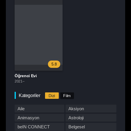
5.8
Öğrenci Evi
2021–
Kategoriler
Dizi
Film
Aile
Aksiyon
Animasyon
Astroloji
beIN CONNECT
Belgesel