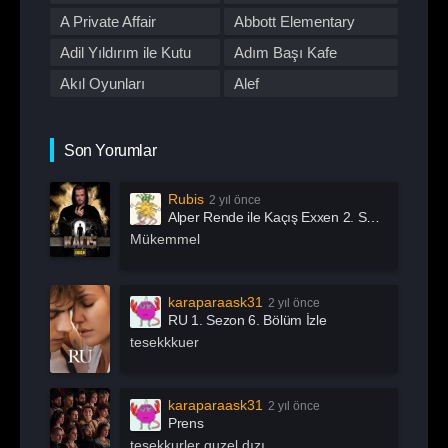
Romantik
Savaş
First Love
A Private Affair
Abbott Elementary
Spor
Stand Up
Adil Yıldırım ile Kutu
Adım Başı Kafe
Suç
Tabii
Akıl Oyunları
Alef
Talk Show
TOD
All Of Us Are Dead
All or Nothing:
TV Dizileri İzle
Western
Manchester City
Alma
Alper Rende ile Kaçış
Son Yorumlar
Yarışma
Yaşam
American Horror Story
American Odyssey
Rubis
2 yıl önce
Andropoz
Arabeskin Aşık
Alper Rende ile Kaçış Exxen 2. Sezon 1. Bölüm İzle
Kadınları
Arayış
Arcane
Mükemmel
Archive 81
Arjen
Arrow
Asla Vazgeçme
karaparaask31
2 yıl önce
RU 1. Sezon 6. Bölüm İzle
Aslında Özgürsün
Astrolojik Şifreler
tesekkkuer
Atatürk
Atatürk 1881 – 1919
Ayak İşleri
Az Önce Babamı
karaparaask31
2 yıl önce
Öldürdüm
Prens
Açık Mikrofon
Aşk 101
tesekkurler guzel dızı