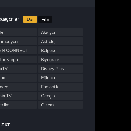
ategoriler
Dizi
Film
le
Aksiyon
nimasyon
Astroloji
eIN CONNECT
Belgesel
lim Kurgu
Biyografik
luTV
Disney Plus
ram
Eğlence
xxen
Fantastik
ain TV
Gençlik
rilim
Gizem
BO Max
Hulu
pon Dizisi
Komedi
iziler