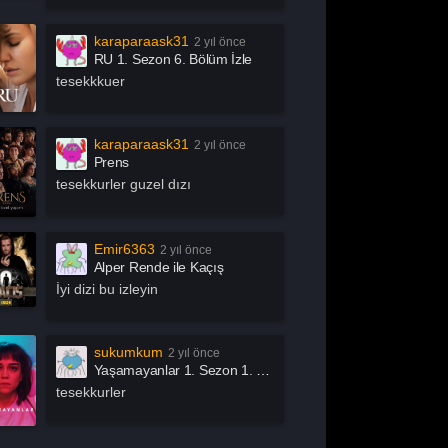
chive 81
Arjen
rrow
Asla Vazgeçme
karaparaask31
2 yıl önce
RU 1. Sezon 6. Bölüm İzle
slında Özgürsün
Astrolojik Şifreler
tesekkkuer
atürk
Atatürk 1881 – 1919
ak İşleri
Az Önce Babamı
karaparaask31
2 yıl önce
Öldürdüm
Prens
ık Mikrofon
Aşk 101
tesekkurler guzel dızı
şk Adası
Aşk Kumardır
aby
Baby Fever
Emir6363
2 yıl önce
llers
Bang Bang Baby
Alper Rende ile Kaçış
en Bu Boşluğu
Ben Gri
İyi dizi bu izleyin
sıl?
tter Call Saul
Big Mouth
ig Sky
Bir Yeraltı Sit-com’u
sukumkum
2 yıl önce
Yaşamayanlar 1. Sezon 1. Bölüm İzle
izden Olur Mu?
Bizi Ayıran Çizgi
tesekkurler
ack Mirror
Bonkis
oom by İbrahim
Bosch