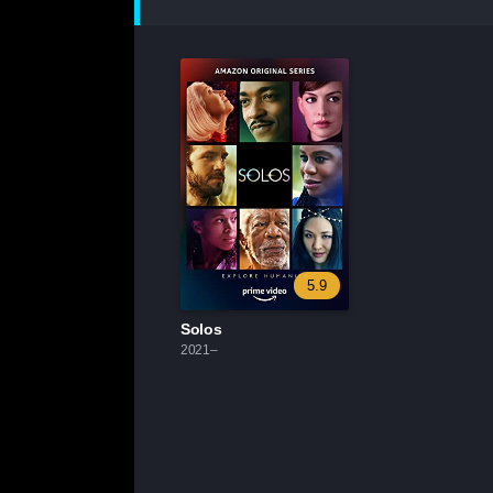
5.9
Solos
2021–