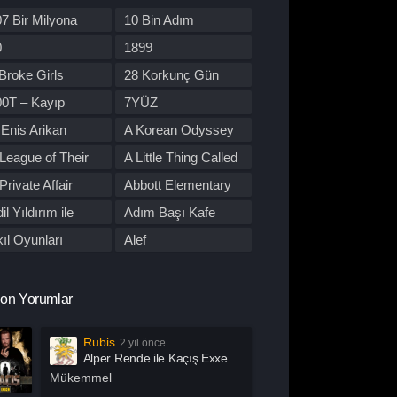
re Dizileri
Kore Yapımı
7 Bir Milyona
10 Bin Adım
orku
Macera
den Yol
0
1899
üzik
Müzikal
Broke Girls
28 Korkunç Gün
tflix
Otomobil
00T – Kayıp
7YÜZ
lisiye
Prime Video
tobüs
Enis Arikan
A Korean Odyssey
rogram
Reality
League of Their
A Little Thing Called
omantik
Savaş
wn
First Love
Private Affair
Abbott Elementary
por
Stand Up
il Yıldırım ile
Adım Başı Kafe
uç
Tabii
utu
ıl Oyunları
Alef
alk Show
TOD
l Of Us Are Dead
All or Nothing:
 Dizileri İzle
Western
Manchester City
lma
Alper Rende ile
on Yorumlar
arışma
Yaşam
Kaçış
merican Horror
American Odyssey
Rubis
2 yıl önce
ory
ndropoz
Arabeskin Aşık
Alper Rende ile Kaçış Exxen 2. Sezon 1. Bölüm İzle
Kadınları
ayış
Arcane
Mükemmel