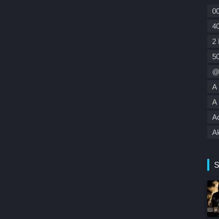
Ko
00
K
Gi
4
M
2 
Ne
5
Po
O
@
P
A 
R
O
A 
S
Ad
S
K
Ak
T
Al
TV
A
S
Y
A
St
A
Ar