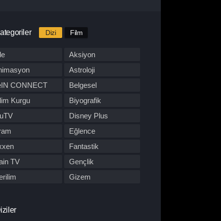
ategoriler
Dizi
Film
le
Aksiyon
nimasyon
Astroloji
eIN CONNECT
Belgesel
lim Kurgu
Biyografik
luTV
Disney Plus
ram
Eğlence
xxen
Fantastik
ain TV
Gençlik
rilim
Gizem
BO Max
Hulu
pon Dizisi
Komedi
iziler