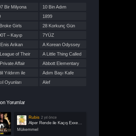
re Dizileri
Kore Yapımı
7 Bir Milyona
10 Bin Adım
orku
Macera
den Yol
0
1899
üzik
Müzikal
Broke Girls
28 Korkunç Gün
tflix
Otomobil
00T – Kayıp
7YÜZ
lisiye
Prime Video
tobüs
Enis Arikan
A Korean Odyssey
rogram
Reality
League of Their
A Little Thing Called
omantik
Savaş
wn
First Love
Private Affair
Abbott Elementary
por
Stand Up
il Yıldırım ile
Adım Başı Kafe
uç
Tabii
utu
ıl Oyunları
Alef
alk Show
TOD
l Of Us Are Dead
All or Nothing:
 Dizileri İzle
Western
Manchester City
lma
Alper Rende ile
on Yorumlar
arışma
Yaşam
Kaçış
merican Horror
American Odyssey
Rubis
2 yıl önce
ory
ndropoz
Arabeskin Aşık
Alper Rende ile Kaçış Exxen 2. Sezon 1. Bölüm İzle
Kadınları
ayış
Arcane
Mükemmel