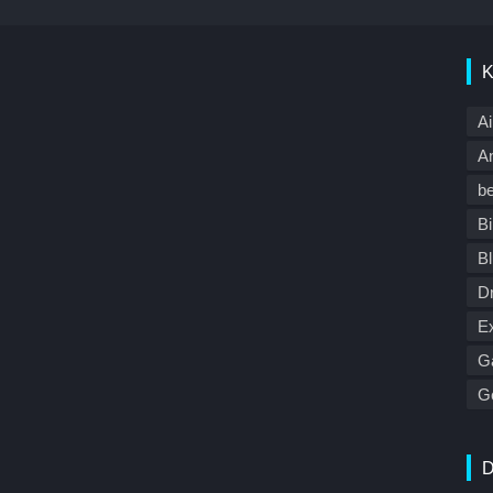
K
Ai
A
b
Bi
B
D
E
G
Ge
H
Ja
D