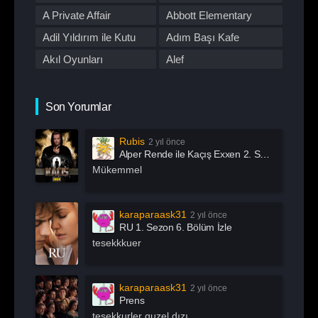
Romantik
Savaş
First Love
A Private Affair
Abbott Elementary
Spor
Stand Up
Adil Yıldırım ile Kutu
Adım Başı Kafe
Suç
Tabii
Akıl Oyunları
Alef
Talk Show
TOD
All Of Us Are Dead
All or Nothing:
TV Dizileri İzle
Western
Manchester City
Alma
Alper Rende ile Kaçış
Son Yorumlar
Yarışma
Yaşam
American Horror Story
American Odyssey
Rubis
2 yıl önce
Andropoz
Arabeskin Aşık
Alper Rende ile Kaçış Exxen 2. Sezon 1. Bölüm İzle
Kadınları
Arayış
Arcane
Mükemmel
Archive 81
Arjen
Arrow
Asla Vazgeçme
karaparaask31
2 yıl önce
RU 1. Sezon 6. Bölüm İzle
Aslında Özgürsün
Astrolojik Şifreler
tesekkkuer
Atatürk
Atatürk 1881 – 1919
Ayak İşleri
Az Önce Babamı
karaparaask31
2 yıl önce
Öldürdüm
Prens
Açık Mikrofon
Aşk 101
tesekkurler guzel dızı