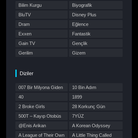
Bilim Kurgu
Biyografik
BluTV
Disney Plus
Dram
Eğlence
Exxen
Fantastik
Gain TV
Gençlik
Gerilim
Gizem
HBO Max
Hulu
Japon Dizisi
Komedi
Diziler
Kore Dizileri
Kore Yapımı
007 Bir Milyona Giden
10 Bin Adım
Korku
Macera
Yol
40
1899
Müzik
Müzikal
2 Broke Girls
28 Korkunç Gün
Netflix
Otomobil
500T – Kayıp Otobüs
7YÜZ
Polisiye
Prime Video
@Enis Arikan
A Korean Odyssey
Program
Reality
A League of Their Own
A Little Thing Called