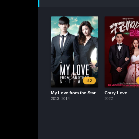
8.2
My Love from the Star
Crazy Love
2013–2014
2022