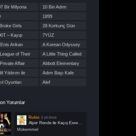
re Dizileri
Kore Yapımı
7 Bir Milyona
10 Bin Adım
orku
Macera
den Yol
0
1899
üzik
Müzikal
Broke Girls
28 Korkunç Gün
tflix
Otomobil
00T – Kayıp
7YÜZ
lisiye
Prime Video
tobüs
Enis Arikan
A Korean Odyssey
rogram
Reality
League of Their
A Little Thing Called
omantik
Savaş
wn
First Love
Private Affair
Abbott Elementary
por
Stand Up
il Yıldırım ile
Adım Başı Kafe
uç
Tabii
utu
ıl Oyunları
Alef
alk Show
TOD
l Of Us Are Dead
All or Nothing:
 Dizileri İzle
Western
Manchester City
lma
Alper Rende ile
on Yorumlar
arışma
Yaşam
Kaçış
merican Horror
American Odyssey
Rubis
2 yıl önce
ory
ndropoz
Arabeskin Aşık
Alper Rende ile Kaçış Exxen 2. Sezon 1. Bölüm İzle
Kadınları
ayış
Arcane
Mükemmel