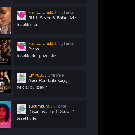
chive 81
Arjen
rrow
Asla Vazgeçme
karaparaask31
2 yıl önce
RU 1. Sezon 6. Bölüm İzle
slında Özgürsün
Astrolojik Şifreler
tesekkkuer
atürk
Atatürk 1881 – 1919
ak İşleri
Az Önce Babamı
karaparaask31
2 yıl önce
Öldürdüm
Prens
ık Mikrofon
Aşk 101
tesekkurler guzel dızı
şk Adası
Aşk Kumardır
aby
Baby Fever
Emir6363
2 yıl önce
llers
Bang Bang Baby
Alper Rende ile Kaçış
en Bu Boşluğu
Ben Gri
İyi dizi bu izleyin
sıl?
tter Call Saul
Big Mouth
ig Sky
Bir Yeraltı Sit-com’u
sukumkum
2 yıl önce
Yaşamayanlar 1. Sezon 1. Bölüm İzle
izden Olur Mu?
Bizi Ayıran Çizgi
tesekkurler
ack Mirror
Bonkis
oom by İbrahim
Bosch