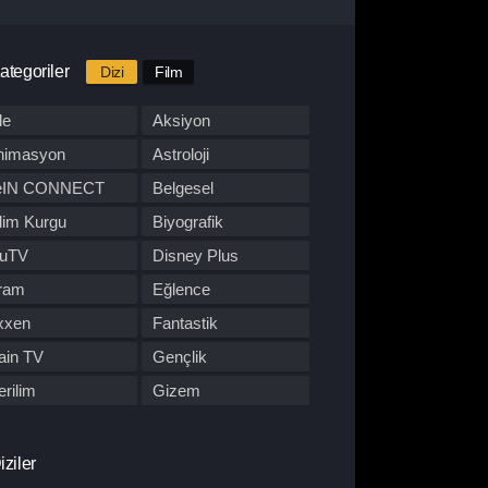
ategoriler
Dizi
Film
le
Aksiyon
nimasyon
Astroloji
eIN CONNECT
Belgesel
lim Kurgu
Biyografik
luTV
Disney Plus
ram
Eğlence
xxen
Fantastik
ain TV
Gençlik
rilim
Gizem
BO Max
Hulu
pon Dizisi
Komedi
iziler