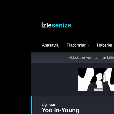
İzle
senize
Anasayfa
Platformlar
Haberler
Videoların Açılması İçin Lüt
Oyuncu
Yoo In-Young