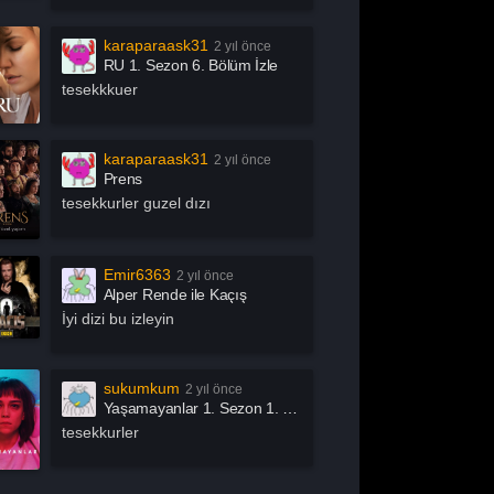
chive 81
Arjen
rrow
Asla Vazgeçme
karaparaask31
2 yıl önce
RU 1. Sezon 6. Bölüm İzle
slında Özgürsün
Astrolojik Şifreler
tesekkkuer
atürk
Atatürk 1881 – 1919
ak İşleri
Az Önce Babamı
karaparaask31
2 yıl önce
Öldürdüm
Prens
ık Mikrofon
Aşk 101
tesekkurler guzel dızı
şk Adası
Aşk Kumardır
aby
Baby Fever
Emir6363
2 yıl önce
llers
Bang Bang Baby
Alper Rende ile Kaçış
en Bu Boşluğu
Ben Gri
İyi dizi bu izleyin
sıl?
tter Call Saul
Big Mouth
ig Sky
Bir Yeraltı Sit-com’u
sukumkum
2 yıl önce
Yaşamayanlar 1. Sezon 1. Bölüm İzle
izden Olur Mu?
Bizi Ayıran Çizgi
tesekkurler
ack Mirror
Bonkis
oom by İbrahim
Bosch