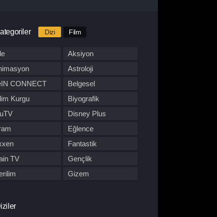
ategoriler
Dizi
Film
le
Aksiyon
nimasyon
Astroloji
eIN CONNECT
Belgesel
lim Kurgu
Biyografik
luTV
Disney Plus
ram
Eğlence
xxen
Fantastik
ain TV
Gençlik
rilim
Gizem
BO Max
Hulu
pon Dizisi
Komedi
iziler