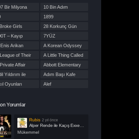
re Dizileri
Kore Yapımı
7 Bir Milyona
10 Bin Adım
orku
Macera
den Yol
0
1899
üzik
Müzikal
Broke Girls
28 Korkunç Gün
tflix
Otomobil
00T – Kayıp
7YÜZ
lisiye
Prime Video
tobüs
Enis Arikan
A Korean Odyssey
rogram
Reality
League of Their
A Little Thing Called
omantik
Savaş
wn
First Love
Private Affair
Abbott Elementary
por
Stand Up
il Yıldırım ile
Adım Başı Kafe
uç
Tabii
utu
ıl Oyunları
Alef
alk Show
TOD
l Of Us Are Dead
All or Nothing:
 Dizileri İzle
Western
Manchester City
lma
Alper Rende ile
on Yorumlar
arışma
Yaşam
Kaçış
merican Horror
American Odyssey
Rubis
2 yıl önce
ory
ndropoz
Arabeskin Aşık
Alper Rende ile Kaçış Exxen 2. Sezon 1. Bölüm İzle
Kadınları
ayış
Arcane
Mükemmel