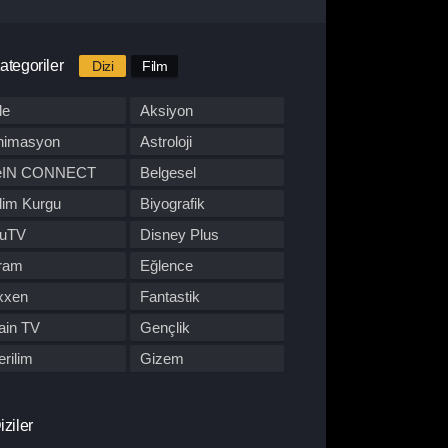
ategoriler
Dizi
Film
le
Aksiyon
nimasyon
Astroloji
eIN CONNECT
Belgesel
lim Kurgu
Biyografik
luTV
Disney Plus
ram
Eğlence
xxen
Fantastik
ain TV
Gençlik
rilim
Gizem
BO Max
Hulu
pon Dizisi
Komedi
iziler