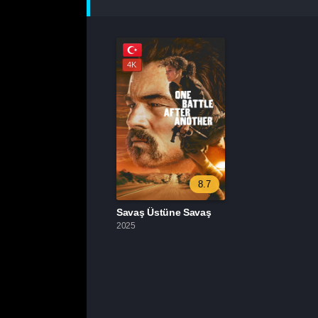
4K
8.7
Savaş Üstüne Savaş
2025