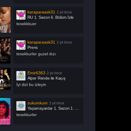
chive 81
Arjen
rrow
Asla Vazgeçme
karaparaask31
2 yıl önce
RU 1. Sezon 6. Bölüm İzle
slında Özgürsün
Astrolojik Şifreler
tesekkkuer
atürk
Atatürk 1881 – 1919
ak İşleri
Az Önce Babamı
karaparaask31
2 yıl önce
Öldürdüm
Prens
ık Mikrofon
Aşk 101
tesekkurler guzel dızı
şk Adası
Aşk Kumardır
aby
Baby Fever
Emir6363
2 yıl önce
llers
Bang Bang Baby
Alper Rende ile Kaçış
en Bu Boşluğu
Ben Gri
İyi dizi bu izleyin
sıl?
tter Call Saul
Big Mouth
ig Sky
Bir Yeraltı Sit-com’u
sukumkum
2 yıl önce
Yaşamayanlar 1. Sezon 1. Bölüm İzle
izden Olur Mu?
Bizi Ayıran Çizgi
tesekkurler
ack Mirror
Bonkis
oom by İbrahim
Bosch