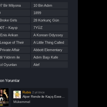
re Dizileri
Kore Yapımı
7 Bir Milyona
10 Bin Adım
orku
Macera
den Yol
0
1899
üzik
Müzikal
Broke Girls
28 Korkunç Gün
tflix
Otomobil
00T – Kayıp
7YÜZ
lisiye
Prime Video
tobüs
Enis Arikan
A Korean Odyssey
rogram
Reality
League of Their
A Little Thing Called
omantik
Savaş
wn
First Love
Private Affair
Abbott Elementary
por
Stand Up
il Yıldırım ile
Adım Başı Kafe
uç
Tabii
utu
ıl Oyunları
Alef
alk Show
TOD
l Of Us Are Dead
All or Nothing:
 Dizileri İzle
Western
Manchester City
lma
Alper Rende ile
on Yorumlar
arışma
Yaşam
Kaçış
merican Horror
American Odyssey
Rubis
2 yıl önce
ory
ndropoz
Arabeskin Aşık
Alper Rende ile Kaçış Exxen 2. Sezon 1. Bölüm İzle
Kadınları
ayış
Arcane
Mükemmel