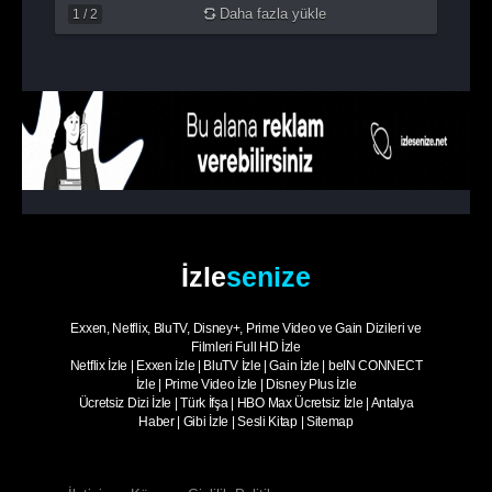
Daha fazla yükle
1
/
2
İzle
senize
Exxen, Netflix, BluTV, Disney+, Prime Video ve Gain Dizileri ve
Filmleri Full HD İzle
Netflix İzle
|
Exxen İzle
|
BluTV İzle
|
Gain İzle
|
beIN CONNECT
İzle
|
Prime Video İzle
|
Disney Plus İzle
Ücretsiz Dizi İzle
|
Türk İfşa
|
HBO Max Ücretsiz İzle
|
Antalya
Haber
|
Gibi İzle
|
Sesli Kitap
|
Sitemap