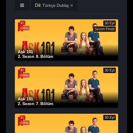
Dil:
Türkçe Dublaj
30 Eyl
1080p
Sezon Finali
Aşk 101
2. Sezon
8. Bölüm
30 Eyl
1080p
Aşk 101
2. Sezon
7. Bölüm
30 Eyl
1080p