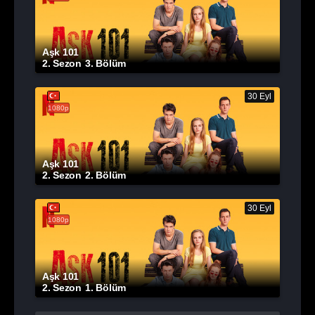
Aşk 101
2. Sezon
3. Bölüm
30 Eyl
1080p
Aşk 101
2. Sezon
2. Bölüm
30 Eyl
1080p
Aşk 101
2. Sezon
1. Bölüm