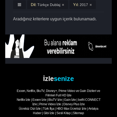
Dil:
Yıl:
Türkçe Dublaj
2017
Aradığınız kriterlere uygun içerik bulunamadı.
İzle
senize
Exxen, Netflix, BluTV, Disney+, Prime Video ve Gain Dizileri ve
Filmleri Full HD İzle
Netflix İzle
|
Exxen İzle
|
BluTV İzle
|
Gain İzle
|
beIN CONNECT
İzle
|
Prime Video İzle
|
Disney Plus İzle
Ücretsiz Dizi İzle
|
Türk İfşa
|
HBO Max Ücretsiz İzle
|
Antalya
Haber
|
Gibi İzle
|
Sesli Kitap
|
Sitemap