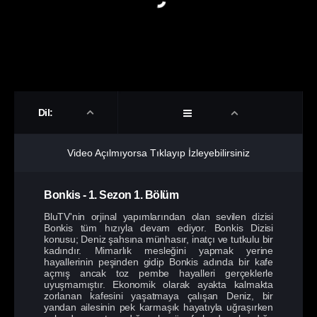
Dil:
Video Açılmıyorsa Tıklayıp İzleyebilirsiniz
Bonkis
-
1. Sezon
1. Bölüm
BluTV'nin orjinal yapımlarından olan sevilen dizisi
Bonkis tüm hızıyla devam ediyor. Bonkis Dizisi
konusu; Deniz şahsına münhasır, inatçı ve tutkulu bir
kadındır. Mimarlık mesleğini yapmak yerine
hayallerinin peşinden gidip Bonkis adında bir kafe
açmış ancak toz pembe hayalleri gerçeklerle
uyuşmamıştır. Ekonomik olarak ayakta kalmakta
zorlanan kafesini yaşatmaya çalışan Deniz, bir
yandan ailesinin pek karmaşık hayatıyla uğraşırken